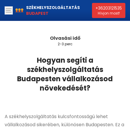
SZÉKHELYSZOLGÁLTATÁS
+36203121535
BUDAPEST
Hívjon most!
Olvasási idő
2-3 perc
Hogyan segíti a
székhelyszolgáltatás
Budapesten vállalkozásod
növekedését?
A székhelyszolgáltatás kulcsfontosságú lehet
vállalkozásod sikerében, különösen Budapesten. Ez a