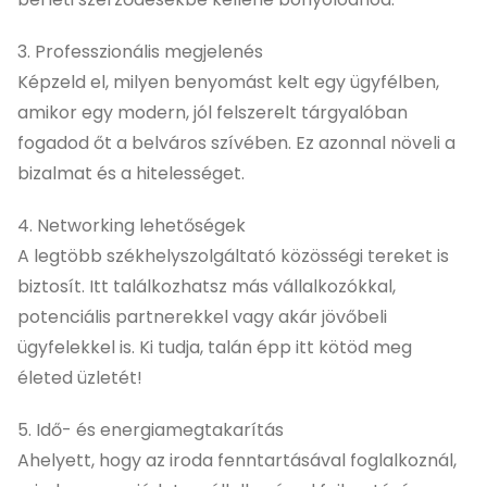
3. Professzionális megjelenés
Képzeld el, milyen benyomást kelt egy ügyfélben,
amikor egy modern, jól felszerelt tárgyalóban
fogadod őt a belváros szívében. Ez azonnal növeli a
bizalmat és a hitelességet.
4. Networking lehetőségek
A legtöbb székhelyszolgáltató közösségi tereket is
biztosít. Itt találkozhatsz más vállalkozókkal,
potenciális partnerekkel vagy akár jövőbeli
ügyfelekkel is. Ki tudja, talán épp itt kötöd meg
életed üzletét!
5. Idő- és energiamegtakarítás
Ahelyett, hogy az iroda fenntartásával foglalkoznál,