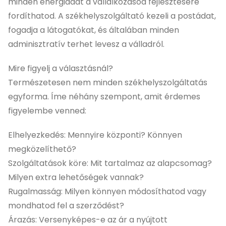
minden energiádat a vállalkozásod fejlesztésére
fordíthatod. A székhelyszolgáltató kezeli a postádat,
fogadja a látogatókat, és általában minden
adminisztratív terhet levesz a válladról.
Mire figyelj a választásnál?
Természetesen nem minden székhelyszolgáltatás
egyforma. Íme néhány szempont, amit érdemes
figyelembe venned:
Elhelyezkedés: Mennyire központi? Könnyen
megközelíthető?
Szolgáltatások köre: Mit tartalmaz az alapcsomag?
Milyen extra lehetőségek vannak?
Rugalmasság: Milyen könnyen módosíthatod vagy
mondhatod fel a szerződést?
Árazás: Versenyképes-e az ár a nyújtott