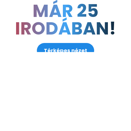
MÁR 25
6
12
24
hónapra
hónapra
hónapra
IRODÁBAN!
52.900
79.900
109.900
Ft + áfa
Ft + áfa
Ft + áfa
Megrendelés
Megrendelés
Megrendelés
Térképes nézet