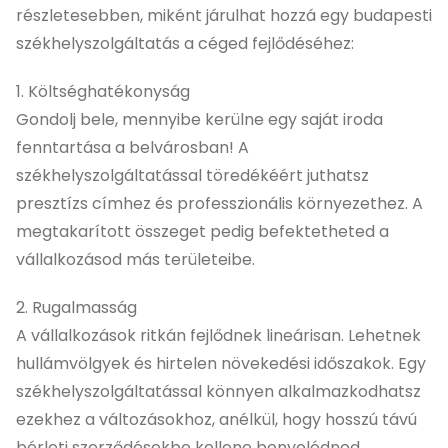
részletesebben, miként járulhat hozzá egy budapesti
székhelyszolgáltatás a céged fejlődéséhez:
1. Költséghatékonyság
Gondolj bele, mennyibe kerülne egy saját iroda
fenntartása a belvárosban! A
székhelyszolgáltatással töredékéért juthatsz
presztízs címhez és professzionális környezethez. A
megtakarított összeget pedig befektetheted a
vállalkozásod más területeibe.
2. Rugalmasság
A vállalkozások ritkán fejlődnek lineárisan. Lehetnek
hullámvölgyek és hirtelen növekedési időszakok. Egy
székhelyszolgáltatással könnyen alkalmazkodhatsz
ezekhez a változásokhoz, anélkül, hogy hosszú távú
bérleti szerződésekbe kellene bonyolódnod.