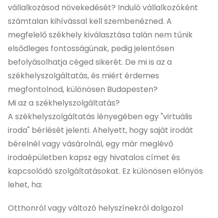
vállalkozásod növekedését? Induló vállalkozóként
számtalan kihívással kell szembenézned. A
megfelelő székhely kiválasztása talán nem tűnik
elsődleges fontosságúnak, pedig jelentősen
befolyásolhatja céged sikerét. De mi is az a
székhelyszolgáltatás, és miért érdemes
megfontolnod, különösen Budapesten?
Mi az a székhelyszolgáltatás?
A székhelyszolgáltatás lényegében egy "virtuális
iroda" bérlését jelenti. Ahelyett, hogy saját irodát
bérelnél vagy vásárolnál, egy már meglévő
irodaépületben kapsz egy hivatalos címet és
kapcsolódó szolgáltatásokat. Ez különösen előnyös
lehet, ha:
Otthonról vagy változó helyszínekről dolgozol