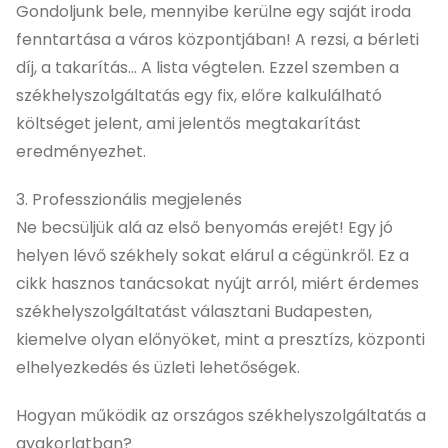
Gondoljunk bele, mennyibe kerülne egy saját iroda
fenntartása a város központjában! A rezsi, a bérleti
díj, a takarítás... A lista végtelen. Ezzel szemben a
székhelyszolgáltatás egy fix, előre kalkulálható
költséget jelent, ami jelentős megtakarítást
eredményezhet.
3. Professzionális megjelenés
Ne becsüljük alá az első benyomás erejét! Egy jó
helyen lévő székhely sokat elárul a cégünkről. Ez a
cikk hasznos tanácsokat nyújt arról,
miért érdemes
székhelyszolgáltatást választani Budapesten,
kiemelve olyan előnyöket, mint a presztízs, központi
elhelyezkedés és üzleti lehetőségek
.
Hogyan működik az országos székhelyszolgáltatás a
gyakorlatban?