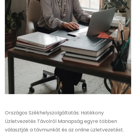
Országos Székhelyszolgáltatás: Hatékony
Üzletvezetés Távolról Manapság egyre többen
választják a távmunkát és az online üzletvezetést.