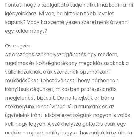
Fontos, hogy a szolgáltató tudjon alkalmazkodni a mi
igényeinkhez. Mi van, ha hirtelen több levelet
kapunk? Vagy ha személyesen szeretnénk átvenni
egy küldeményt?
Összegzés
Az országos székhelyszolgáltatás egy modern,
rugalmas és költséghatékony megoldás azoknak a
vállalkozóknak, akik szeretnék optimalizálni
működésüket. Lehetővé teszi, hogy bárhonnan
irányítsuk cégünket, miközben professzionális
megjelenést biztosít. De ne felejtsük el: bár a
székhelyünk lehet "virtuális", a munkánk és az
ügyfeleink iránti elkötelezettségünk nagyon is valós
kell, hogy legyen. A székhelyszolgáltatás csak egy
eszköz – rajtunk múlik, hogyan használjuk ki az általa