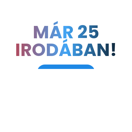
MÁR 25
6
12
24
hónapra
hónapra
hónapra
52.900
79.900
109.900
IRODÁBAN!
Ft + áfa
Ft + áfa
Ft + áfa
Megrendelés
Megrendelés
Megrendelés
Térképes nézet