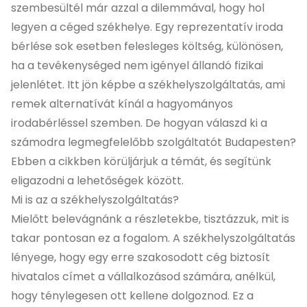
szembesültél már azzal a dilemmával, hogy hol
legyen a céged székhelye. Egy reprezentatív iroda
bérlése sok esetben felesleges költség, különösen,
ha a tevékenységed nem igényel állandó fizikai
jelenlétet. Itt jön képbe a székhelyszolgáltatás, ami
remek alternatívát kínál a hagyományos
irodabérléssel szemben. De hogyan válaszd ki a
számodra legmegfelelőbb szolgáltatót Budapesten?
Ebben a cikkben körüljárjuk a témát, és segítünk
eligazodni a lehetőségek között.
Mi is az a székhelyszolgáltatás?
Mielőtt belevágnánk a részletekbe, tisztázzuk, mit is
takar pontosan ez a fogalom. A székhelyszolgáltatás
lényege, hogy egy erre szakosodott cég biztosít
hivatalos címet a vállalkozásod számára, anélkül,
hogy ténylegesen ott kellene dolgoznod. Ez a