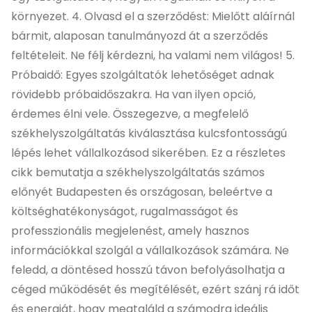
környezet. 4. Olvasd el a szerződést: Mielőtt aláírnál
bármit, alaposan tanulmányozd át a szerződés
feltételeit. Ne félj kérdezni, ha valami nem világos! 5.
Próbaidő: Egyes szolgáltatók lehetőséget adnak
rövidebb próbaidőszakra. Ha van ilyen opció,
érdemes élni vele. Összegezve, a megfelelő
székhelyszolgáltatás kiválasztása kulcsfontosságú
lépés lehet vállalkozásod sikerében. Ez a részletes
cikk bemutatja
a székhelyszolgáltatás számos
előnyét Budapesten és országosan, beleértve a
költséghatékonyságot, rugalmasságot és
professzionális megjelenést, amely hasznos
információkkal szolgál a vállalkozások számára
. Ne
feledd, a döntésed hosszú távon befolyásolhatja a
céged működését és megítélését, ezért szánj rá időt
és energiát, hogy megtaláld a számodra ideális