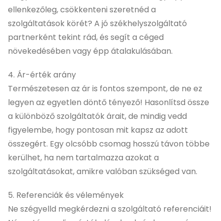
ellenkezőleg, csökkenteni szeretnéd a
szolgáltatások körét? A jó székhelyszolgáltató
partnerként tekint rád, és segít a céged
növekedésében vagy épp átalakulásában.
4. Ár-érték arány
Természetesen az ár is fontos szempont, de ne ez
legyen az egyetlen döntő tényező! Hasonlítsd össze
a különböző szolgáltatók árait, de mindig vedd
figyelembe, hogy pontosan mit kapsz az adott
összegért. Egy olcsóbb csomag hosszú távon többe
kerülhet, ha nem tartalmazza azokat a
szolgáltatásokat, amikre valóban szükséged van.
5. Referenciák és vélemények
Ne szégyelld megkérdezni a szolgáltató referenciáit!