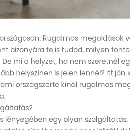
s országosan: Rugalmas megoldások v
nt bizonyára te is tudod, milyen font
. De mi a helyzet, ha nem szeretnél e
bb helyszínen is jelen lennél? Itt jön
, ami országszerte kínál rugalmas me
a.
lgáltatás?
s lényegében egy olyan szolgáltatás, 