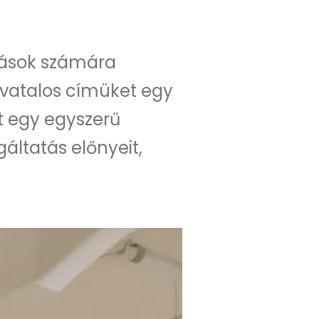
zások számára
hivatalos címüket egy
nt egy egyszerű
áltatás előnyeit,