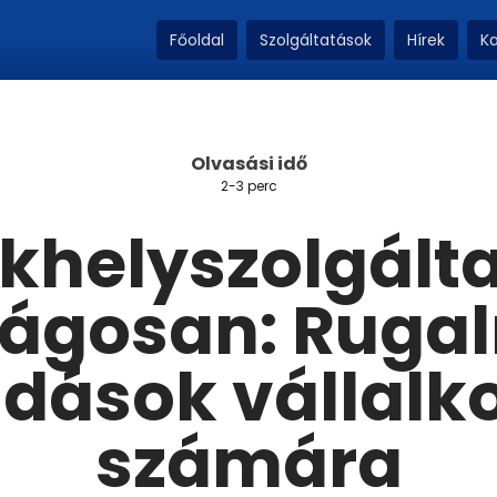
Főoldal
Szolgáltatások
Hírek
K
Olvasási idő
2-3 perc
khelyszolgált
zágosan: Ruga
dások vállalk
számára