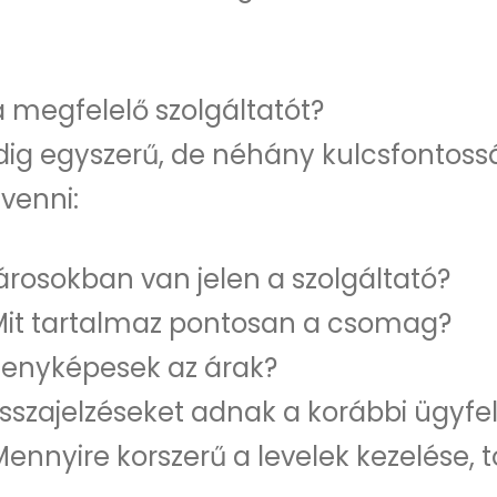
 megfelelő szolgáltatót?
dig egyszerű, de néhány kulcsfontos
venni:
árosokban van jelen a szolgáltató?
 Mit tartalmaz pontosan a csomag?
senyképesek az árak?
isszajelzéseket adnak a korábbi ügyfe
Mennyire korszerű a levelek kezelése, 