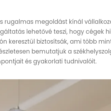
ás rugalmas megoldást kínál vállalko
olgáltatás lehetővé teszi, hogy cégek 
atón keresztül biztosítsák, ami több mi
részletesen bemutatjuk a székhelyszolg
ontjait és gyakorlati tudnivalóit.