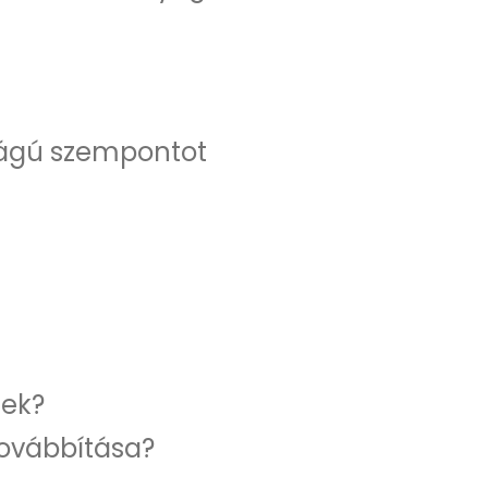
ságú szempontot
lek?
továbbítása?