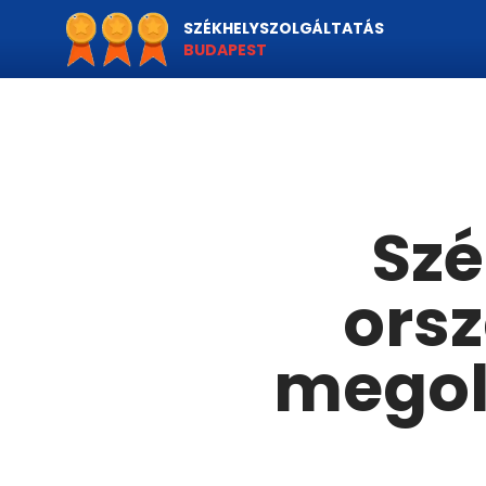
SZÉKHELYSZOLGÁLTATÁS
BUDAPEST
Szé
ors
megol