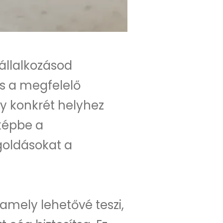
állalkozásod
os a megfelelő
gy konkrét helyhez
 képbe a
goldásokat a
amely lehetővé teszi,