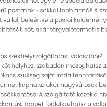
vatalos címét egy erre specializálódott
 postafiók - sokkal több annál! A sz
st vállal, beleértve a postai küldemény
ítását, sőt, akár tárgyalótermet is biz
os székhelyszolgáltatást választani?
köt helyhez, szabadon mozoghatsz az
incs szükség saját iroda fenntartására
s címet kaphatsz akár nagyvárosok be
csökkentése: A szolgáltató kezeli a hiv
arítás: Többet foglalkozhatsz a válla