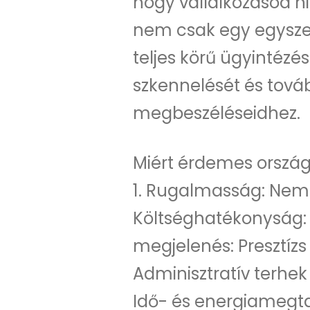
hogy vállalkozásod hi
nem csak egy egyszerű
teljes körű ügyintézé
szkennelését és tovább
megbeszéléseidhez.
Miért érdemes ország
1. Rugalmasság: Nem 
Költséghatékonyság: N
megjelenés: Presztíz
Adminisztratív terhek 
Idő- és energiamegtak