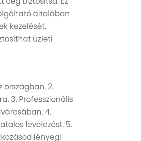
 cég biztosítsa. Ez
olgáltató általában
ek kezelését,
tosíthat üzleti
 országban. 2.
. 3. Professzionális
lvárosában. 4.
atalos levelezést. 5.
lkozásod lényegi