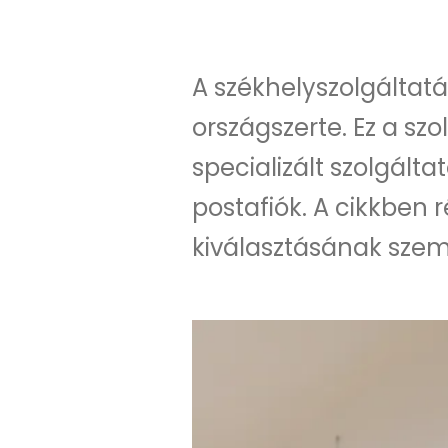
A székhelyszolgáltat
országszerte. Ez a sz
specializált szolgált
postafiók. A cikkben 
kiválasztásának szemp