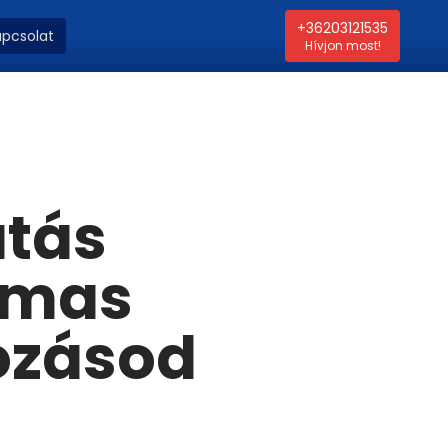
+36203121535
apcsolat
Hívjon most!
atás
lmas
ozásod